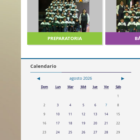
TO
PREPARATORIA
B
Calendario
◀︎
agosto 2026
▶︎
Dom
Lun
Mar
Mié
Jue
Vie
Sáb
1
2
3
4
5
6
7
8
9
10
11
12
13
14
15
16
17
18
19
20
21
22
23
24
25
26
27
28
29